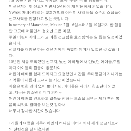
7월 중순 저는 멕시코 바하칼리포아 마네아데로 향했습니다.
이곳은저의 첫 선교지이면서 5년만에 재 방문하게 되었습니다.
YWAM 마네아데로는 교회개척과 어린이 사역 등을 소수의 스텝들이
선교사역을 진행하고 있는 곳입니다.
In memory of Maneadero, Mexico 7월 16일부터 8월 19일까지 한 달동
안 그곳에 머물면서 청소년 그룹 미팅,
주일 어린이예배 그리고 여름 선교팀을 호스팅하는 일 돕는 일정이었
습니다.
선교지를 재방문 하는 것은 저에게 특별한 의미가 있었던 것 같습니
다.
16년전 처음 도착했던 선교지, 낯선 이국 땅에서 만났던 아이들,주일
마다 아이들의 집들이 방문하여
어린이 예배를 함깨 드리자고 요청했던 시간들.
주마등같이 지나가는
기억들이 새롭게 느껴지는 시간 이었습니다.
마을은 변한 것이 없어 보이지만, 아이들은 자라서 청소년이 되었
고,
지금은 청소년 리더가 되어서
어린이 예배를 인도하고 말씀을 전하는 모습을 보면서 제가 뿌린 복
음의 씨앗의 열매를 보는것 같아서
너무나 감사한 시간이었습니다.
1개월의 여행을 마무리하면서 하나님 아버지께서 제게 선교사로서
의 전반전을 잘 마쳤다면,