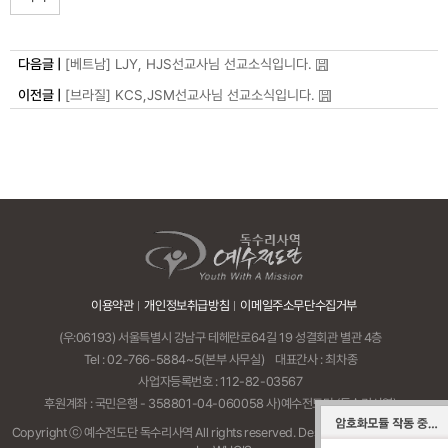
다음글 |
[베트남] LJY, HJS선교사님 선교소식입니다.
이전글 |
[브라질] KCS,JSM선교사님 선교소식입니다.
이용약관
개인정보취급방침
이메일주소무단수집거부
(우:06193) 서울특별시 강남구 테헤란로64길 19 성결회관 별관 4층
Tel :
02-766-5884~5
(본부 사무실)
대표간사 : 최차종
사업자등록번호 : 112-82-03567
후원계좌 : 국민은행 - 358801-04-060058 사)예수전도단 (독수리사역)
Copyright ⓒ 예수전도단 독수리사역 All rights reserved.
Designed & Programmed