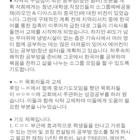
● 사역의 구심점이 되는 공부방(청년 쉼터) 오픈을 계
획
저희에게는 청년,대학생,직장인들의 소그룹예배공동
체(라오인 & 디아스포라 중국인)에
대한 비전이 있었습
니다. 그런데 구체적인 계획 전에 지역리서치 중에 한국
어를 통한
접촉이 이루어져 급한 대로 그들의 기숙사를
돌면서 교제를 시작하게 되었습니다.
하지만 40도가 넘
는 무더위에 냉방시설이 없는 좁은 기숙사에서 여러 명
이 함께
공부하는 데는 많은 어려움이 있어서 에어컨이
있는 공부방(청년 쉼터)을 계획하고
있습니다. 하루속히
쾌적한 공부방을 준비해 그곳에서 한국어를 공부하며
복음을 전하고
삶을 나누는 소그룹 모임을 할 수 있도록
기도합니다.
● ㄴㅌ 목회자들과 교제
루앙
ㄴㅌ
에서 함께 중보기도모임을 했던 목회자들
이
ㅂㅇㅌㅇ에 교회에서 주관하는 성경공부를 하러 왔
습니다.
이들과 함께 식탁 교제하며 이들에게 도움이 필
요한
부분을 나누었습니다
● 기도 제목입니다.
1.
ㄷㅇㄷ
부근에 효과적으로 학생들을 만나고 가르칠
수 있는 언어 및 코칭
컨설팅의 공부방 장소를 찾게 하시
고 필요한 재정( 1년치 렌트비, 실내 인테리어, 에어컨,