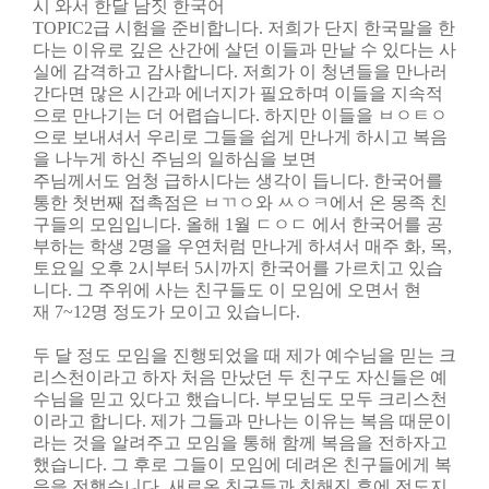
시 와서 한달 남짓 한국어
TOPIC2급 시험을 준비합니다.
저희가 단지 한국말을 한
다는 이유로 깊은 산간에 살던 이들과 만날 수 있다는 사
실에
감격하고 감사합니다. 저희가 이 청년들을 만나러
간다면 많은 시간과 에너지가
필요하며 이들을 지속적
으로 만나기는 더 어렵습니다. 하지만 이들을
ㅂㅇㅌㅇ
으로
보내셔서 우리로 그들을 쉽게 만나게 하시고 복음
을 나누게 하신 주님의 일하심을 보면
주님께서도 엄청 급하시다는 생각이 듭니다.
한국어를
통한 첫번째 접촉점은 ㅂㄲㅇ와 ㅆㅇㅋ에서 온 몽족 친
구들의 모임입니다.
올해 1월
ㄷㅇㄷ
에서 한국어를 공
부하는 학생
2명을 우연처럼 만나게 하셔서 매주 화, 목,
토요일
오후 2시부터 5시까지 한국어를 가르치고 있습
니다.
그 주위에 사는 친구들도 이 모임에 오면서 현
재
7~12명 정도가 모이고 있습니다.
두 달 정도 모임을 진행되었을 때 제가 예수님을 믿는 크
리스천이라고 하자 처음
만났던 두 친구도 자신들은 예
수님을 믿고 있다고 했습니다. 부모님도 모두
크리스천
이라고 합니다. 제가 그들과 만나는 이유는 복음 때문이
라는 것을 알려주고
모임을 통해 함께 복음을
전하자고
했습니다. 그 후로
그들이 모임에 데려온 친구들에게
복
음을 전했습니다. 새로온
친구들과 친해진 후에 전도지