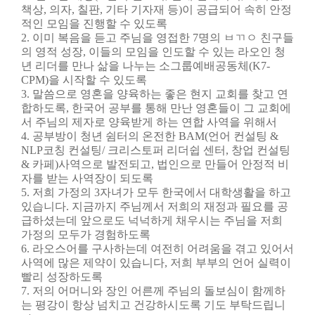
책상, 의자, 칠판, 기타 기자재 등)이 공급되어 속히 안정
적인 모임을 진행할 수 있도록
2. 이미 복음을 듣고 주님을 영접한 7명의 ㅂㄲㅇ 친구들
의 영적 성장, 이들의 모임을
인도할 수 있는 라오인 청
년 리더를 만나 삶을 나누는 소그룹예배공동체(K7-
CPM)을
시작할 수 있도록
3. 말씀으로 영혼을 양육하는 좋은 현지 교회를 찾고 연
합하도록, 한국어 공부를 통해
만난 영혼들이 그 교회에
서 주님의 제자로 양육받게 하는 연합 사역을 위해서
4. 공부방이 청년 쉼터의 온전한 BAM(언어 컨설팅 &
NLP코칭 컨설팅/ 크리스토퍼
리더쉽 센터, 창업 컨설팅
& 카페)사역으로 발전되고, 법인으로 만들어 안정적 비
자를
받는 사역장이 되도록
5. 저희 가정의 3자녀가 모두 한국에서 대학생활을 하고
있습니다. 지금까지 주님께서
저희의 재정과 필요를 공
급하셨는데 앞으로도 넉넉하게 채우시는 주님을 저희
가정의
모두가 경험하도록
6. 라오스어를 구사하는데 여전히 어려움을 겪고 있어서
사역에 많은 제약이 있습니다,
저희 부부의 언어 실력이
빨리 성장하도록
7. 저의 어머니와 장인 어른께 주님의 돌보심이 함께하
는 평강이 항상
넘치고 건강하시도록 기도 부탁드립니