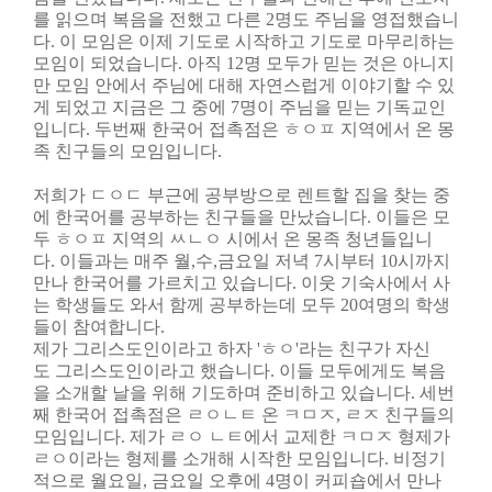
를 읽으며 복음을 전했고 다른 2명도 주님을 영접했습니
다.
이 모임은 이제 기도로 시작하고 기도로 마무리하는
모임이 되었습니다. 아직 12명
모두가 믿는 것은 아니지
만 모임 안에서 주님에 대해 자연스럽게 이야기할 수 있
게
되었고 지금은 그 중에 7명이 주님을 믿는 기독교인
입니다.
두번째 한국어 접촉점은 ㅎㅇㅍ 지역에서 온 몽
족 친구들의 모임입니다.
저희가
ㄷㅇㄷ
부근에 공부방으로 렌트할 집을 찾는
중
에 한국어를 공부하는 친구들을 만났습니다. 이들은
모
두 ㅎㅇㅍ 지역의 ㅆㄴㅇ 시에서 온 몽족 청년들입니
다.
이들과는 매주 월,수,금요일 저녁 7시부터 10시까지
만나
한국어를 가르치고 있습니다. 이웃 기숙사에서 사
는
학생들도 와서 함께 공부하는데 모두 20여명의 학생
들이
참여합니다.
제가 그리스도인이라고 하자 'ㅎㅇ'라는 친구가 자신
도
그리스도인이라고 했습니다. 이들 모두에게도 복음
을
소개할 날을 위해 기도하며 준비하고 있습니다.
세번
째 한국어 접촉점은 ㄹㅇㄴㅌ 온 ㅋㅁㅈ, ㄹㅈ 친구들의
모임입니다.
제가 ㄹㅇ ㄴㅌ에서 교제한 ㅋㅁㅈ 형제가
ㄹㅇ이라는
형제를 소개해 시작한 모임입니다. 비정기
적으로 월요일,
금요일 오후에 4명이 커피숍에서 만나