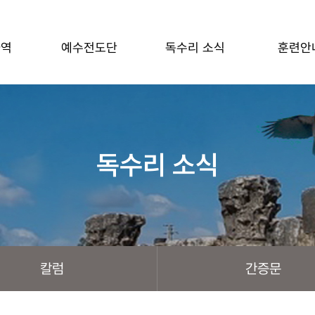
사역
예수전도단
독수리 소식
훈련안
독수리 소식
칼럼
간증문