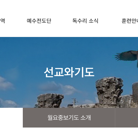
사역
예수전도단
독수리 소식
훈련안
선교와기도
월요중보기도 소개