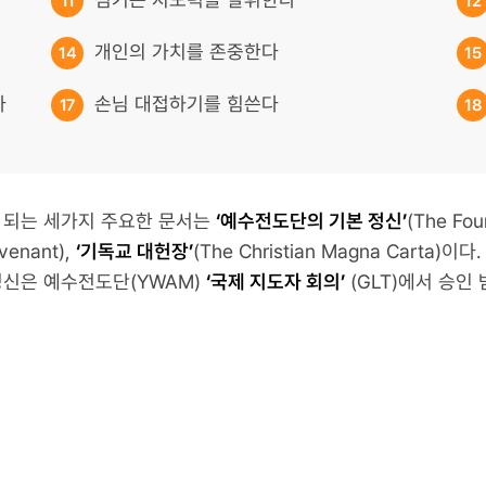
11
12
개인의 가치를 존중한다
14
15
다
손님 대접하기를 힘쓴다
17
18
 되는 세가지 주요한 문서는
‘예수전도단의 기본 정신’
(The Fou
venant),
‘기독교 대헌장’
(The Christian Magna Carta)이다.
정신은 예수전도단(YWAM)
‘국제 지도자 회의’
(GLT)에서 승인 