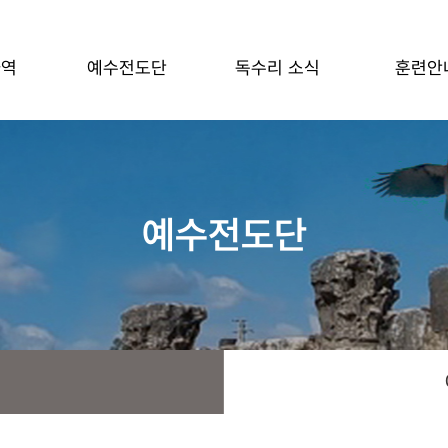
사역
예수전도단
독수리 소식
훈련안
예수전도단