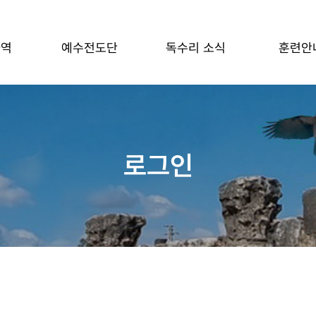
사역
예수전도단
독수리 소식
훈련안
로그인