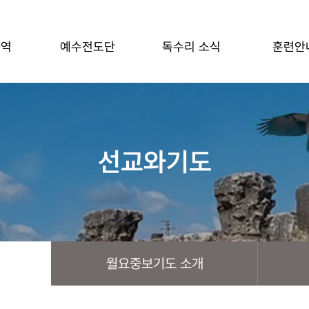
사역
예수전도단
독수리 소식
훈련안
선교와기도
월요중보기도 소개