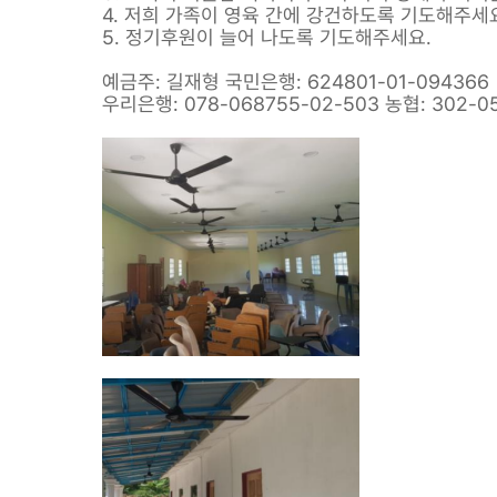
4. 저희 가족이 영육 간에 강건하도록 기도해주세
5. 정기후원이 늘어 나도록 기도해주세요.
예금주: 길재형 국민은행: 624801-01-094366
우리은행: 078-068755-02-503 농협: 302-05